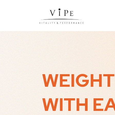
WEIGH
WITH
E