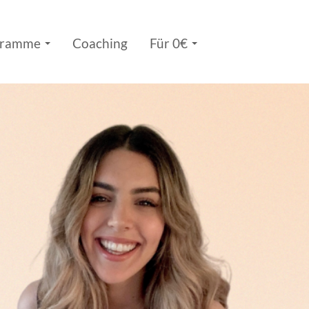
gramme
Coaching
Für 0€