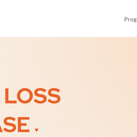
Pro
T
LOSS
ASE
♥