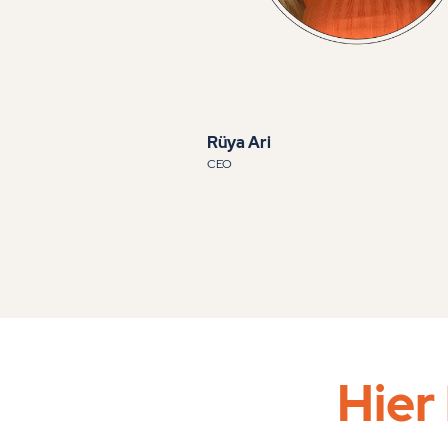
Rüya Ari
CEO
Hier 