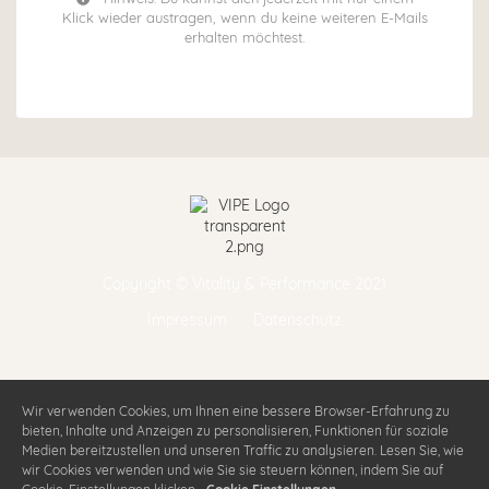
Klick wieder austragen, wenn du keine weiteren E-Mails
erhalten möchtest.
Copyright © Vitality & Performance 2021
Impressum
Datenschutz
Wir verwenden Cookies, um Ihnen eine bessere Browser-Erfahrung zu
bieten, Inhalte und Anzeigen zu personalisieren, Funktionen für soziale
Medien bereitzustellen und unseren Traffic zu analysieren. Lesen Sie, wie
wir Cookies verwenden und wie Sie sie steuern können, indem Sie auf